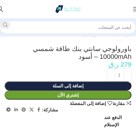
الرئيسية
بنك طاقة وبطارية
انقر للتكبير
باورولوجي سانتي بنك طاقة شمسي
10000mAh – أسود
279
ر.ق
إضافة إلى السلة
إشتري الآن
مقارنة
إضافة إلى المفضلة
مشاركة:
الدفع عند
الإستلام