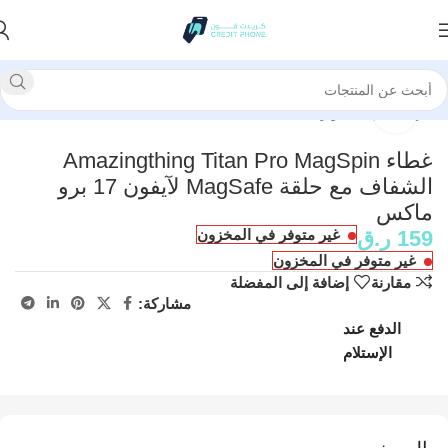
الرئيسية
إكسسوارات
انقر للتكبير
غطاء Amazingthing Titan Pro MagSpin
الشفاف مع حلقة MagSafe لآيفون 17 برو
ماكس
159
ر.ق
غير متوفر في المخزون
غير متوفر في المخزون
مقارنة
إضافة إلى المفضلة
مشاركة:
الدفع عند
الإستلام