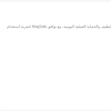
احمِ هاتفك بأسلوب أنيق مع جراب Green Lion Prestige MagSafe المصمم لهاتف iPhone 17 Pro Max. يجمع هذا الجراب بين المظهر العصري النظيف والحماية العملية اليومية، مع توافق MagSafe لتجربة استخدام