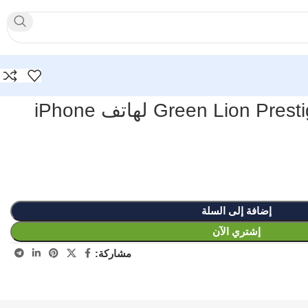
جراب Green Lion Prestige MagSafe لهاتف iPhone
إضافة إلى السلة
إشتري الآن
مشاركة: