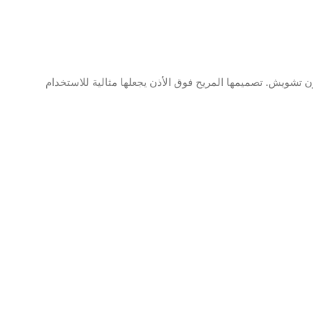
 الضوضاء النشط (ANC)، لتستمتع بالموسيقى والمكالمات بدون تشويش. تصميمها المريح فوق الأذن يجعلها مثالية للاستخدام