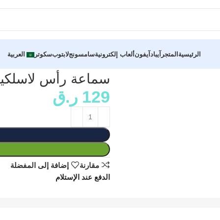
الرئيسية
المتجر
آيباد
آيفون
ألعاب إلكترونية
سامسونج
لابتوب
سكوتر
العربية
سماعة رأس لاسلكية Q PRO Q33 مع تقنية 
129
ر.ق
مقارنة
إضافة إلى المفضلة
الدفع عند الإستلام