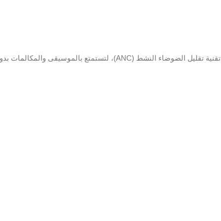
سماعة Q PRO Q33 اللاسلكية تمنحك تجربة صوت محيطية غامرة مع تقنية تقليل