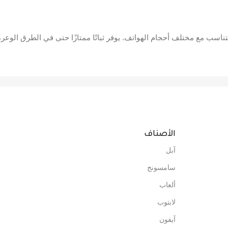
ابل للتعديل ليتناسب مع مختلف أحجام الهواتف. يوفر ثباتًا ممتازًا حتى في الطرق 
الأصناف
آبل
سامسونج
ألعاب
لابتوب
آيفون