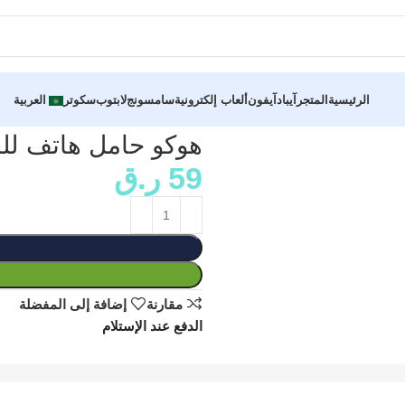
الرئيسية
المتجر
آيباد
آيفون
ألعاب إلكترونية
سامسونج
لابتوب
سكوتر
العربية
هوكو حامل هاتف للدراجات 3
59
ر.ق
مقارنة
إضافة إلى المفضلة
الدفع عند الإستلام