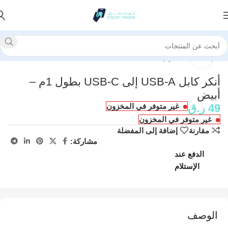
الرئيسية
إكسسوارات
انقر للتكبير
أنكر كابل USB-A إلى USB-C بطول 1م –
أبيض
49
ر.ق
غير متوفر في المخزون
غير متوفر في المخزون
مقارنة
إضافة إلى المفضلة
مشاركة:
الدفع عند
الإستلام
الوصف