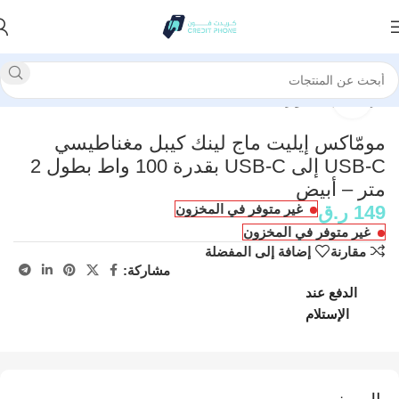
الرئيسية
إكسسوارات
انقر للتكبير
مومّاكس إيليت ماج لينك كيبل مغناطيسي
USB-C إلى USB-C بقدرة 100 واط بطول 2
متر – أبيض
149
ر.ق
غير متوفر في المخزون
غير متوفر في المخزون
مقارنة
إضافة إلى المفضلة
مشاركة:
الدفع عند
الإستلام