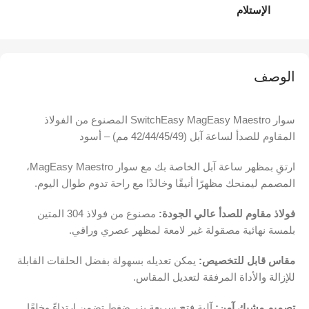
الإستلام
الوصف
سوار SwitchEasy MagEasy Maestro المصنوع من الفولاذ
المقاوم للصدأ لساعة آبل (42/44/45/49 مم) – أسود
ارتقِ بمظهر ساعة آبل الخاصة بك مع سوار MagEasy Maestro،
المصمم ليمنحك مظهرًا أنيقًا وخالدًا مع راحة تدوم طوال اليوم.
فولاذ مقاوم للصدأ عالي الجودة:
مصنوع من فولاذ 304 المتين
بلمسة نهائية مصقولة غير لامعة لمظهر عصري وراقي.
مقاس قابل للتخصيص:
يمكن تعديله بسهولة بفضل الحلقات القابلة
للإزالة والأداة المرفقة لتعديل المقاس.
تصميم مشبك آمن:
آلية فتح سريعة بزر ضغط تضمن ارتداءً وخلعًا