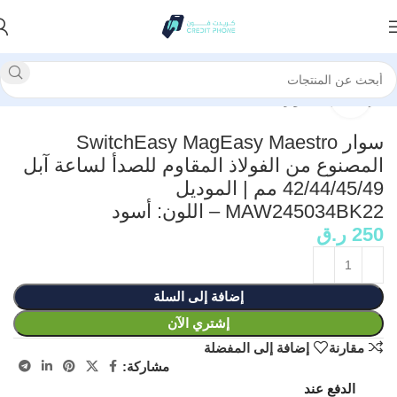
الرئيسية
إكسسوارات
انقر للتكبير
سوار SwitchEasy MagEasy Maestro
المصنوع من الفولاذ المقاوم للصدأ لساعة آبل
42/44/45/49 مم | الموديل
MAW245034BK22 – اللون: أسود
250
ر.ق
إضافة إلى السلة
إشتري الآن
مقارنة
إضافة إلى المفضلة
مشاركة:
الدفع عند