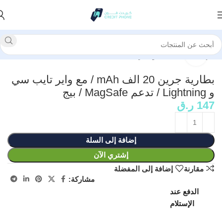
الرئيسية
بنك طاقة وبطارية
انقر للتكبير
بطارية جرين 20 الف mAh / مع واير تايب سي
و Lightning / تدعم MagSafe / بيج
147
ر.ق
إضافة إلى السلة
إشتري الآن
مقارنة
إضافة إلى المفضلة
مشاركة:
الدفع عند
الإستلام