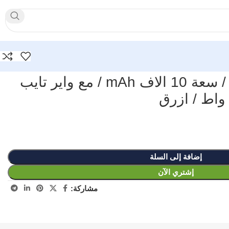
بطارية نانو من انكر / سعة 10 الاف mAh / مع واير تايب
إضافة إلى السلة
إشتري الآن
مشاركة: