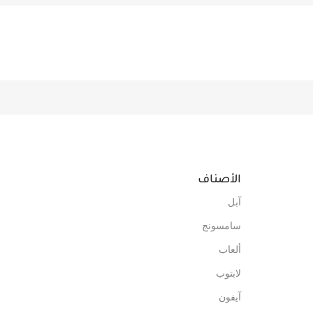
الأصناف
آبل
سامسونج
ألعاب
لابتوب
آيفون