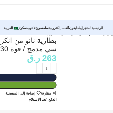
الرئيسية
المتجر
آيباد
آيفون
ألعاب إلكترونية
سامسونج
لابتوب
سكوتر
العربية
سي مدمج / قوة 30 واط / ازرق
263
ر.ق
مقارنة
إضافة إلى المفضلة
الدفع عند الإستلام