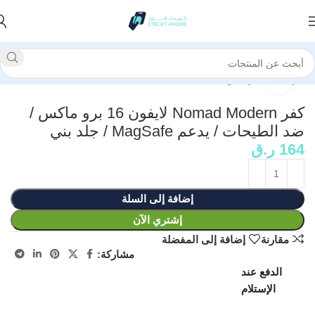
الرئيسية
كفرات وحماية
انقر للتكبير
كفر Nomad Modern لايفون 16 برو ماكس /
ضد الطيحات / يدعم MagSafe / جلد بني
164
ر.ق
إضافة إلى السلة
إشتري الآن
مقارنة
إضافة إلى المفضلة
مشاركة:
الدفع عند
الإستلام