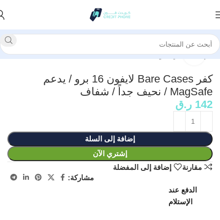
الرئيسية
كفرات وحماية
انقر للتكبير
كفر Bare Cases لايفون 16 برو / يدعم
MagSafe / نحيف جداً / شفاف
142
ر.ق
إضافة إلى السلة
إشتري الآن
مقارنة
إضافة إلى المفضلة
مشاركة:
الدفع عند
الإستلام