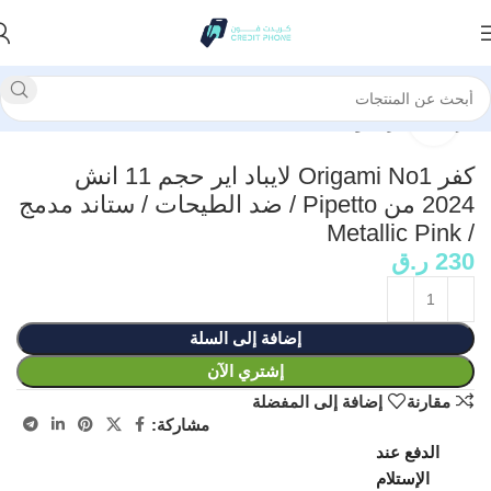
الرئيسية
كفرات وحماية
انقر للتكبير
كفر Origami No1 لايباد اير حجم 11 انش
2024 من Pipetto / ضد الطيحات / ستاند مدمج
/ Metallic Pink
230
ر.ق
إضافة إلى السلة
إشتري الآن
مقارنة
إضافة إلى المفضلة
مشاركة:
الدفع عند
الإستلام