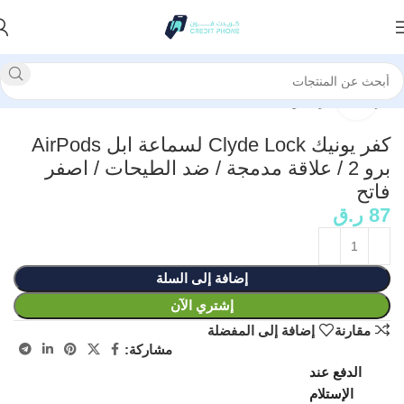
الرئيسية
كفرات وحماية
انقر للتكبير
كفر يونيك Clyde Lock لسماعة ابل AirPods
برو 2 / علاقة مدمجة / ضد الطيحات / اصفر
فاتح
87
ر.ق
إضافة إلى السلة
إشتري الآن
مقارنة
إضافة إلى المفضلة
مشاركة:
الدفع عند
الإستلام