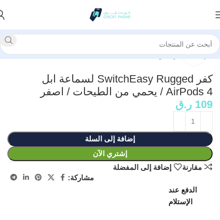
الرئيسية
كفرات وحماية
انقر للتكبير
كفر SwitchEasy Rugged لسماعة ابل
AirPods 4 / يحمي من الطيحات / اصفر
109
ر.ق
إضافة إلى السلة
إشتري الآن
مقارنة
إضافة إلى المفضلة
مشاركة:
الدفع عند
الإستلام