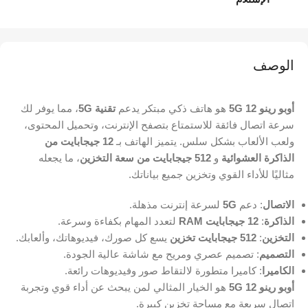
الوصف
أوبو رينو 12 5G
هو هاتف ذكي مبتكر يدعم
تقنية 5G
، مما يوفر لك
سرعة اتصال فائقة للاستمتاع بتصفح الإنترنت، وتحميل المحتوى،
ولعب الألعاب بشكل سلس. يتميز الهاتف بـ
12 جيجابايت من
الذاكرة العشوائية
و
512 جيجابايت من سعة التخزين
، ما يجعله
مثاليًا للأداء القوي وتخزين جميع بياناتك.
الاتصال
: دعم
5G
لسرعة إنترنت مذهلة.
الذاكرة
:
12 جيجابايت RAM
لتعدد المهام بكفاءة وسرعة.
التخزين
:
512 جيجابايت تخزين
يسع كل صورك، فيديوهاتك، وألعابك.
التصميم
: تصميم عصري ومريح مع شاشة عالية الجودة.
الكاميرا
: كاميرا متطورة لالتقاط صور وفيديوهات رائعة.
أوبو رينو 12 5G
هو الخيار المثالي لمن يبحث عن أداء قوي وتجربة
اتصال سريعة مع مساحة تخزين كبيرة.