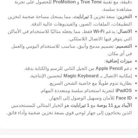
دقيقة، مع تقنية
True Tone
و
ProMotion
للحصول على تجربة
مشاهدة سلسة.
التخزين
: سعة تخزين
1 تيرابايت
، مما يمنحك مساحة ضخمة لتخزين
التطبيقات، الملفات، الصور، والفيديوهات عالية الدقة.
الاتصال
: يدعم
Wi-Fi
فقط، مما يجعله مثاليًا للاستخدام في الأماكن
التي يتوفر فيها الاتصال اللاسلكي.
التصميم
: تصميم مدمج وأنيق، مناسب للاستخدام اليومي والعمل
في أي مكان.
ميزات إضافية
:
دعم
Apple Pencil
من الجيل الثاني للرسم والكتابة بدقة.
إمكانية الاتصال بـ
Magic Keyboard
لتحسين الإنتاجية.
بطارية تدوم طويلًا مع خاصية الشحن السريع.
iPadOS
لتجربة استخدام سلسة ومتعددة المهام.
Face ID
للأمان وتسهيل الوصول إلى الجهاز.
الآيباد برو 11 بوصة
مع
1 تيرابايت
هو الخيار المثالي للمستخدمين
الذين يحتاجون إلى جهاز لوحي قوي بسعة تخزين ضخمة وأداء فائق.