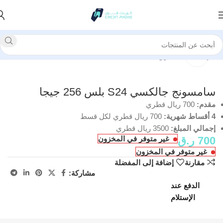
الرئيسية
سامسونج
انقر للتكبير
سامسونج جالكسي S24 بلس 256 جيجا
مقدم:
700 ريال قطري
4 أقساط شهرية:
700 ريال قطري لكل قسط
إجمالي المبلغ:
3500 ريال قطري
700
ر.ق
غير متوفر في المخزون
غير متوفر في المخزون
مقارنة
إضافة إلى المفضلة
مشاركة:
الدفع عند
الإستلام