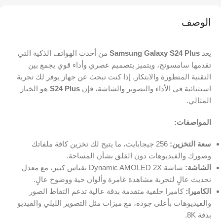
الوصف
يعد
Samsung Galaxy S24 Plus
من أحدث الهواتف الذكية التي
تقدمها سامسونج، ويتميز بتصميم عصري وأداء قوي يجمع بين
التقنية المتطورة والابتكار. إذا كنت تبحث عن جهاز يوفر لك تجربة
استثنائية في الأداء والتصوير والشاشة، فإن
S24 Plus
هو الخيار
المثالي.
المواصفات:
سعة التخزين:
256 جيجابايت، ما يتيح لك تخزين كافة ملفاتك
وصورك والفيديوهات دون القلق بشأن المساحة.
الشاشة:
شاشة Dynamic AMOLED 2X بقياس كبير، مع معدل
تحديث عالٍ لتجربة مشاهدة غامرة وألوان حية ووضوح عالٍ.
الكاميرا:
كاميرا خلفية متقدمة بدقة عالية تدعم التقاط الصور
والفيديوهات بأعلى جودة، مع ميزات مثل التصوير الليلي والفيديو
بدقة 8K.